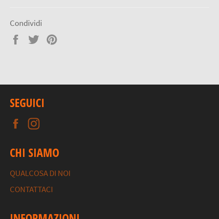
Condividi
Condividi
Twitta
Pinna
su
su
su
Facebook
Twitter
Pinterest
SEGUICI
Facebook
Instagram
CHI SIAMO
QUALCOSA DI NOI
CONTATTACI
INFORMAZIONI