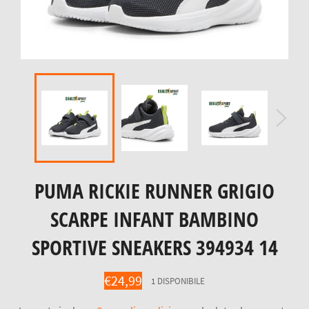
PUMA RICKIE RUNNER GRIGIO
SCARPE INFANT BAMBINO
SPORTIVE SNEAKERS 394934 14
Prezzo
€24,99
1 DISPONIBILE
di
listino