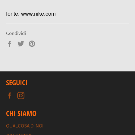
fonte: www.nike.com
Condividi
Condividi
Twitta
Pinna
su
su
su
Facebook
Twitter
Pinterest
SEGUICI
Facebook
Instagram
CHI SIAMO
QUALCOSA DI NOI