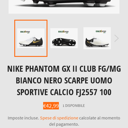
NIKE PHANTOM GX II CLUB FG/MG
BIANCO NERO SCARPE UOMO
SPORTIVE CALCIO FJ2557 100
Prezzo
€42,99
1 DISPONIBILE
di
listino
Imposte incluse.
Spese di spedizione
calcolate al momento
del pagamento.