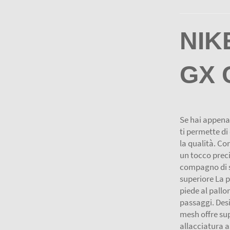
NIK
GX 
Se hai appena 
ti permette d
la qualità. Co
un tocco preci
compagno di s
superiore La pe
piede al pallo
passaggi. Desi
mesh offre sup
allacciatura 