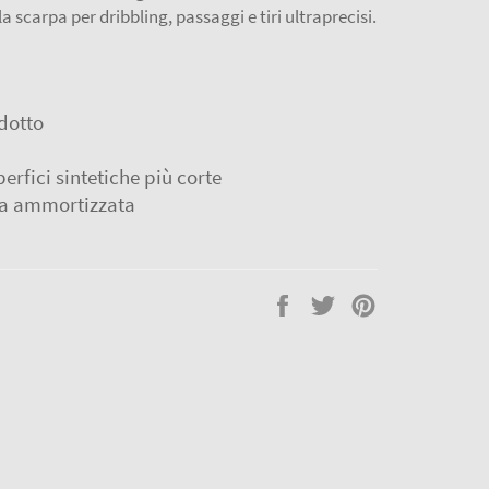
la scarpa per dribbling, passaggi e tiri ultraprecisi.
dotto
erfici sintetiche più corte
na ammortizzata
Condividi
Twitta
Pinna
su
su
su
Facebook
Twitter
Pinterest