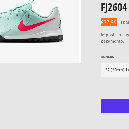
FJ2604
Prezzo
€37,99
1 DIS
di
listino
Imposte inclu
pagamento.
NUMERO