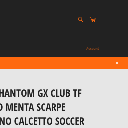
CERCA
Carrello
Cerca
Account
Chiud
PHANTOM GX CLUB TF
O MENTA SCARPE
NO CALCETTO SOCCER