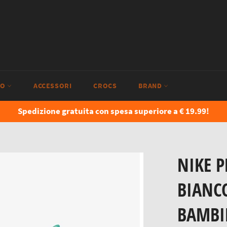
IO
ACCESSORI
CROCS
BRAND
Spedizione gratuita con spesa superiore a € 19.99!
NIKE 
BIANC
BAMBI