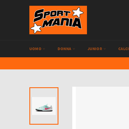
Vai
direttamente
ai
contenuti
UOMO
DONNA
JUNIOR
CALC