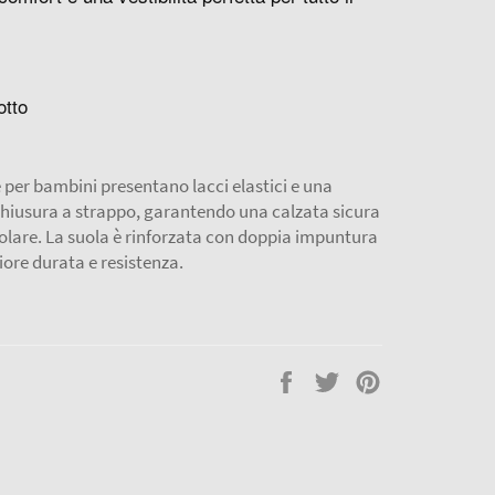
otto
per bambini presentano lacci elastici e una
chiusura a strappo, garantendo una calzata sicura
golare. La suola è rinforzata con doppia impuntura
ore durata e resistenza.
Condividi
Twitta
Pinna
su
su
su
Facebook
Twitter
Pinterest