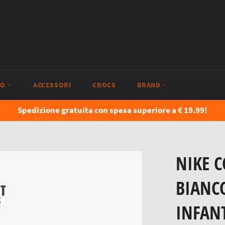
IO
ACCESSORI
CROCS
BRAND
Spedizione gratuita con spesa superiore a € 19.99!
NIKE 
BIANC
INFAN