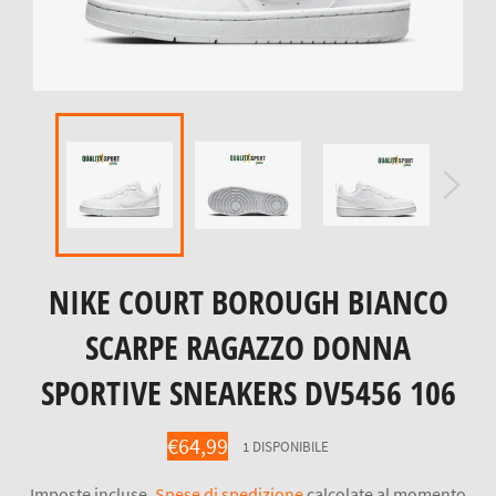
NIKE COURT BOROUGH BIANCO
SCARPE RAGAZZO DONNA
SPORTIVE SNEAKERS DV5456 106
Prezzo
€64,99
1 DISPONIBILE
di
listino
Imposte incluse.
Spese di spedizione
calcolate al momento