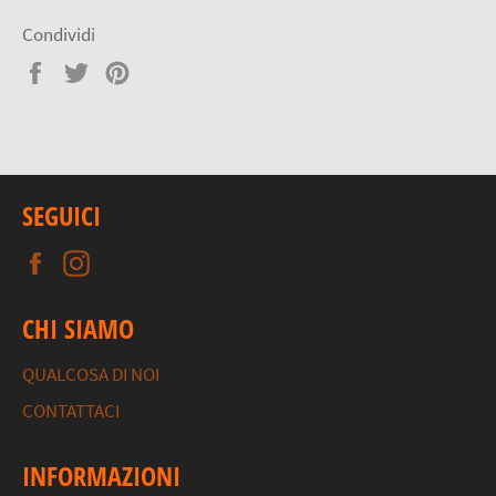
Condividi
Condividi
Twitta
Pinna
su
su
su
Facebook
Twitter
Pinterest
SEGUICI
Facebook
Instagram
CHI SIAMO
QUALCOSA DI NOI
CONTATTACI
INFORMAZIONI