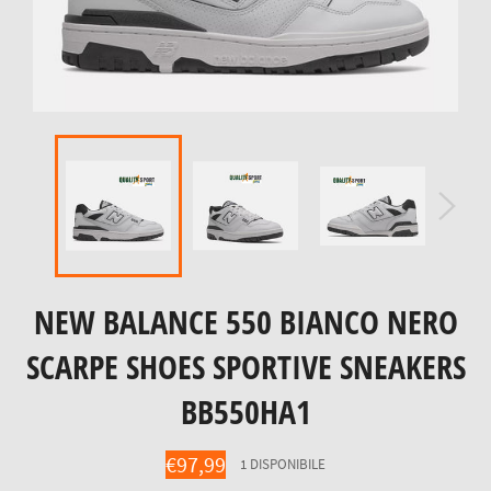
NEW BALANCE 550 BIANCO NERO
SCARPE SHOES SPORTIVE SNEAKERS
BB550HA1
Prezzo
€97,99
1 DISPONIBILE
di