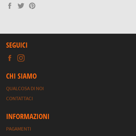
Condividi
Twitta
Pinna
su
su
su
Facebook
Twitter
Pinterest
SEGUICI
Facebook
Instagram
CHI SIAMO
QUALCOSA DI NOI
CONTATTACI
INFORMAZIONI
PAGAMENTI