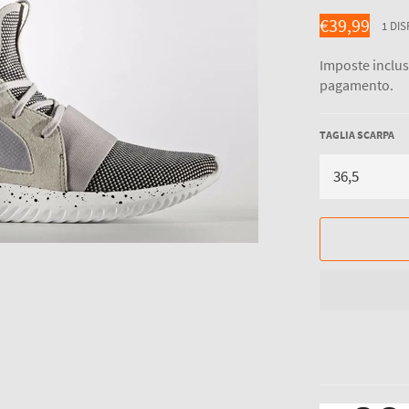
Prezzo
€39,99
1 DIS
di
listino
Imposte inclu
pagamento.
TAGLIA SCARPA