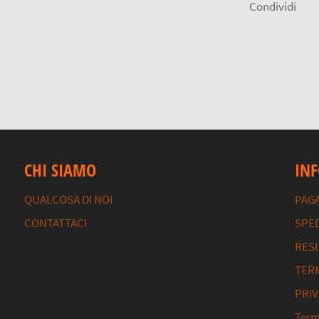
Condividi
CHI SIAMO
IN
QUALCOSA DI NOI
PAG
CONTATTACI
SPED
RESI
TERM
PRIV
Termi