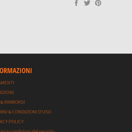
Condividi
Twitta
Pinna
su
su
su
Facebook
Twitter
Pinterest
FORMAZIONI
AMENTI
IZIONI
 & RIMBORSI
INI & CONDIZIONI D'USO
ACY POLICY
ni e condizioni del servizio