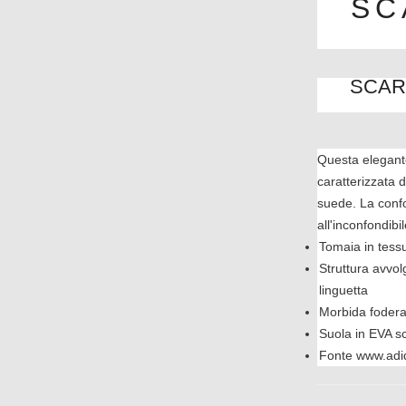
SC
SCAR
Questa elegant
caratterizzata 
suede. La confo
all'inconfondib
Tomaia in tess
Struttura avvol
linguetta
Morbida fodera
Suola in EVA s
Fonte www.adid