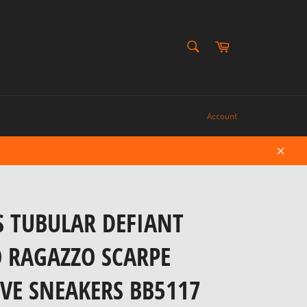
CERCA
Carrello
Cerca
Account
Chiud
S TUBULAR DEFIANT
O RAGAZZO SCARPE
VE SNEAKERS BB5117