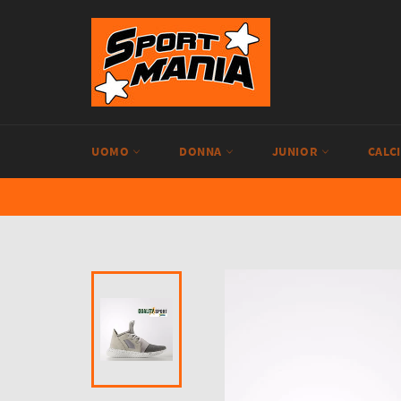
Vai
direttamente
ai
contenuti
UOMO
DONNA
JUNIOR
CALC