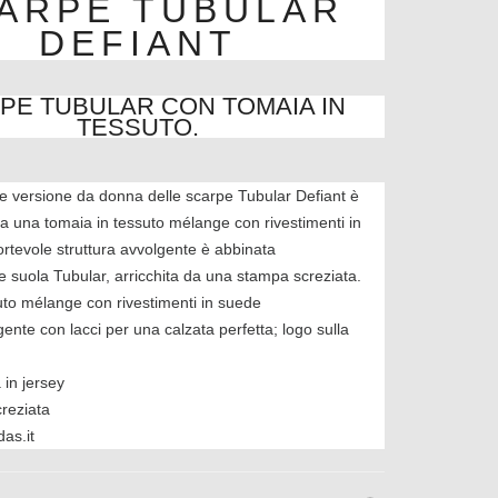
ARPE TUBULAR
DEFIANT
PE TUBULAR CON TOMAIA IN
TESSUTO.
e versione da donna delle scarpe Tubular Defiant è
da una tomaia in tessuto mélange con rivestimenti in
rtevole struttura avvolgente è abbinata
ile suola Tubular, arricchita da una stampa screziata.
uto mélange con rivestimenti in suede
gente con lacci per una calzata perfetta; logo sulla
 in jersey
creziata
as.it