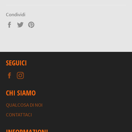
Condividi
Condividi
Twitta
Pinna
su
su
su
Facebook
Twitter
Pinterest
SEGUICI
Facebook
Instagram
CHI SIAMO
QUALCOSA DI NOI
CONTATTACI
INFORMAZIONI