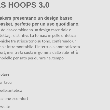
S HOOPS 3.0
akers presentano un design basso
 basket, perfette per un uso quotidiano.
 Adidas combinano un design essenziale e
ettagli distintivi. La tomaia in pelle sintetica
oniche tre strisce tono su tono, conferendo un
ico e intramontabile. L'intersuola ammortizzata
rt, mentre la suola in gomma dallo stile retrò
odello pensato per durare nel tempo.
golare
on lacci
elle sintetica
zione e comfort
essuto