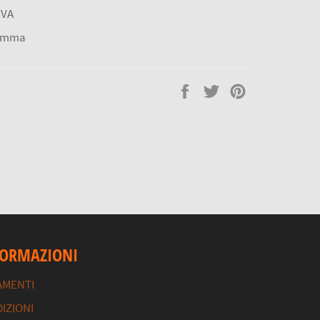
EVA
gomma
Condividi
Twitta
Pinna
su
su
su
Facebook
Twitter
Pinterest
FORMAZIONI
AMENTI
IZIONI