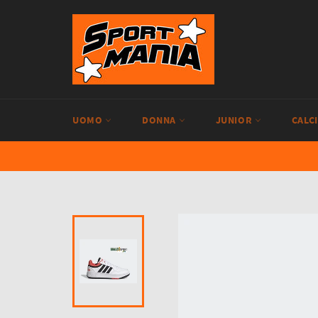
Vai
direttamente
ai
contenuti
UOMO
DONNA
JUNIOR
CALC