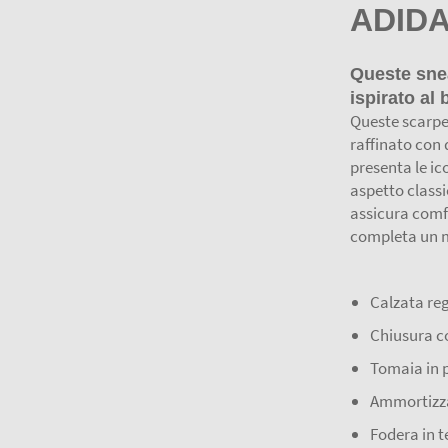
ADIDA
Queste sne
ispirato al
Queste scarpe
raffinato con d
presenta le ic
aspetto class
assicura comfo
completa un m
Calzata re
Chiusura c
Tomaia in p
Ammortizza
Fodera in t