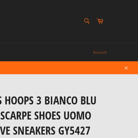
CERCA
Carrello
Cerca
Account
Chiud
S HOOPS 3 BIANCO BLU
 SCARPE SHOES UOMO
VE SNEAKERS GY5427