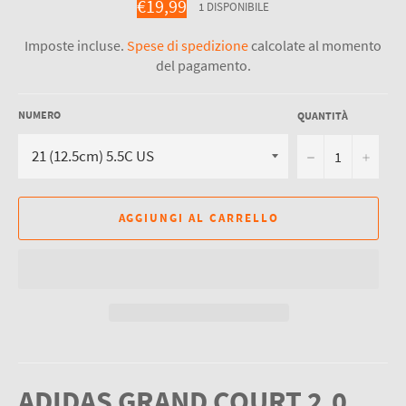
Prezzo
€19,99
1 DISPONIBILE
di
listino
Imposte incluse.
Spese di spedizione
calcolate al momento
del pagamento.
NUMERO
QUANTITÀ
−
+
AGGIUNGI AL CARRELLO
ADIDAS GRAND COURT 2.0