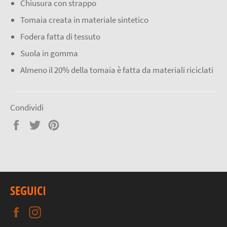
Chiusura con strappo
Tomaia creata in materiale sintetico
Fodera fatta di tessuto
Suola in gomma
Almeno il 20% della tomaia è fatta da materiali riciclati
Condividi
Condividi
Twitta
Pinna
su
su
su
Facebook
Twitter
Pinterest
SEGUICI
Facebook
Instagram