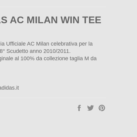
S AC MILAN WIN TEE
a Ufficiale AC Milan celebrativa per la
 18° Scudetto anno 2010/2011.
ginale al 100% da collezione taglia M da
didas.it
Condividi
Twitta
Pinna
su
su
su
Facebook
Twitter
Pinterest